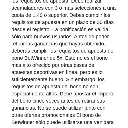
los requisitos de apuesta. Debe realizar
acumuladores con 3 o más selecciones a una
cuota de 1,40 o superior. Debes cumplir los
requisitos de apuesta en un plazo de 30 días
desde el registro. La bonificación es válida
sólo para nuevos usuarios. Antes de poder
retirar las ganancias que hayas obtenido,
deberás cumplir los requisitos de apuesta del
bono BetWinner de 5x. Este no es el bono
más alto ofrecido por otras casas de
apuestas deportivas en línea, pero es lo
suficientemente bueno. Sin embargo, los
requisitos de apuesta del bono no son
especialmente altos. Debe apostar el importe
del bono cinco veces antes de retirar sus
ganancias. No se puede utilizar junto con
otras ofertas promocionales El bono de
Betwinner sólo puede utilizarse una vez para