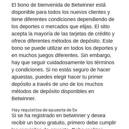
El bono de bienvenida de Betwinner está
disponible para todos los nuevos clientes y
tiene diferentes condiciones dependiendo de
los deportes o mercados que elijas. El sitio
acepta la mayoría de las tarjetas de crédito y
ofrece diferentes métodos de depósito. Este
bono se puede utilizar en todos los deportes y
en muchos juegos diferentes. Sin embargo,
hay que seguir cuidadosamente los términos
y condiciones. Si no estás seguro de hacer
apuestas, puedes elegir hacer tu primer
depósito a través de uno de los muchos
métodos de depósito disponibles en
Betwinner.
Hay requisitos de apuesta de 5x
Si se ha registrado en betwinner y desea
recibir un bono gratuito, primero debe cumplir