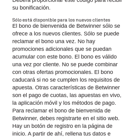
Deberá proporcionar este código para recibir
su bonificación.
Sólo está disponible para los nuevos clientes
El bono de bienvenida de Betwinner sólo se
ofrece a los nuevos clientes. Sólo se puede
reclamar el bono una vez. No hay
promociones adicionales que se puedan
acumular con este bono. El bono es válido
una vez por cliente. No se puede combinar
con otras ofertas promocionales. El bono
caducará si no se cumplen los requisitos de
apuesta. Otras características de Betwinner
son el pago de cuotas, las apuestas en vivo,
la aplicación móvil y los métodos de pago.
Para reclamar el bono de bienvenida de
Betwinner, debes registrarte en el sitio web.
Hay un botón de registro en la página de
inicio. A partir de ahí, rellena tus datos e