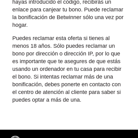
hayas introducido el código, recibirás un
enlace para canjear tu bono. Puede reclamar
la bonificación de Betwinner sólo una vez por
hogar.
Puedes reclamar esta oferta si tienes al
menos 18 años. Sólo puedes reclamar un
bono por dirección o dirección IP, por lo que
es importante que te asegures de que estás
usando un ordenador en tu casa para recibir
el bono. Si intentas reclamar más de una
bonificación, debes ponerte en contacto con
el centro de atención al cliente para saber si
puedes optar a más de una.