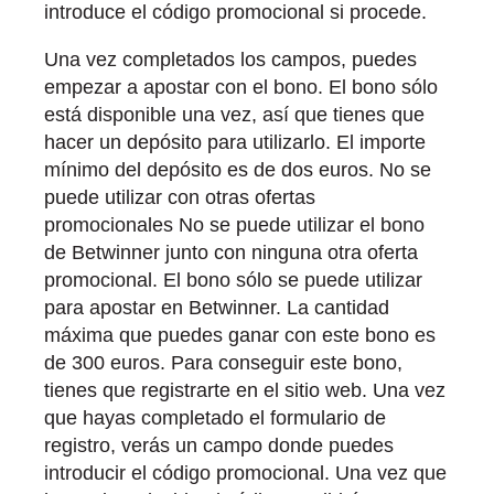
introduce el código promocional si procede.
Una vez completados los campos, puedes
empezar a apostar con el bono. El bono sólo
está disponible una vez, así que tienes que
hacer un depósito para utilizarlo. El importe
mínimo del depósito es de dos euros. No se
puede utilizar con otras ofertas
promocionales No se puede utilizar el bono
de Betwinner junto con ninguna otra oferta
promocional. El bono sólo se puede utilizar
para apostar en Betwinner. La cantidad
máxima que puedes ganar con este bono es
de 300 euros. Para conseguir este bono,
tienes que registrarte en el sitio web. Una vez
que hayas completado el formulario de
registro, verás un campo donde puedes
introducir el código promocional. Una vez que