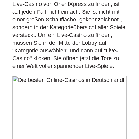
Live-Casino von OrientXpress zu finden, ist
auf jeden Fall nicht einfach. Sie ist nicht mit
einer großen Schaltfläche "gekennzeichnet",
sondern in der Kategorieübersicht aller Spiele
versteckt. Um ein Live-Casino zu finden,
müssen Sie in der Mitte der Lobby auf
"Kategorie auswählen" und dann auf "Live-
Casino" klicken. Sie öffnen jetzt die Tore zu
einer Welt voller spannender Live-Spiele.