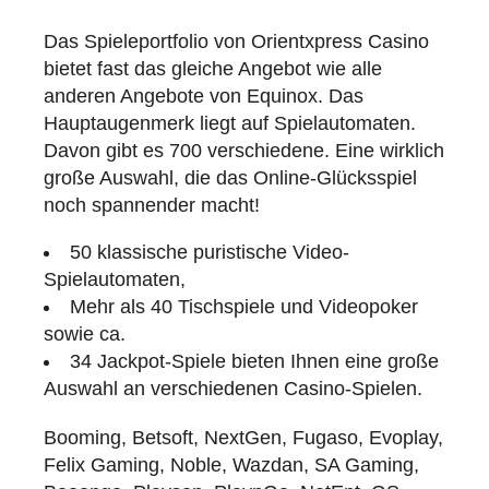
Das Spieleportfolio von Orientxpress Casino
bietet fast das gleiche Angebot wie alle
anderen Angebote von Equinox. Das
Hauptaugenmerk liegt auf Spielautomaten.
Davon gibt es 700 verschiedene. Eine wirklich
große Auswahl, die das Online-Glücksspiel
noch spannender macht!
50 klassische puristische Video-
Spielautomaten,
Mehr als 40 Tischspiele und Videopoker
sowie ca.
34 Jackpot-Spiele bieten Ihnen eine große
Auswahl an verschiedenen Casino-Spielen.
Booming, Betsoft, NextGen, Fugaso, Evoplay,
Felix Gaming, Noble, Wazdan, SA Gaming,