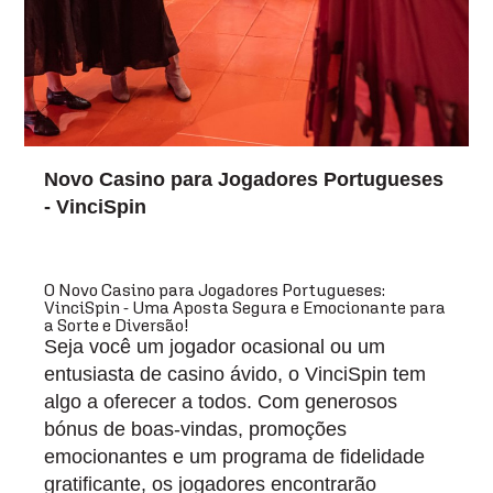
Novo Casino para Jogadores Portugueses
- VinciSpin
O Novo Casino para Jogadores Portugueses:
VinciSpin - Uma Aposta Segura e Emocionante para
a Sorte e Diversão!
Seja você um jogador ocasional ou um
entusiasta de casino ávido, o VinciSpin tem
algo a oferecer a todos. Com generosos
bónus de boas-vindas, promoções
emocionantes e um programa de fidelidade
gratificante, os jogadores encontrarão