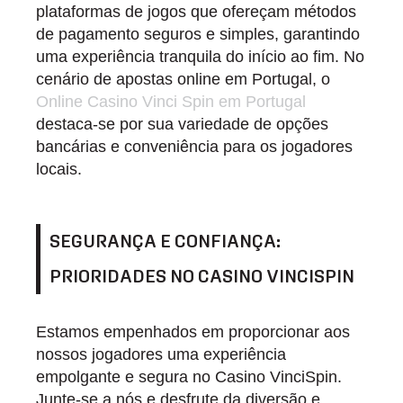
plataformas de jogos que ofereçam métodos
de pagamento seguros e simples, garantindo
uma experiência tranquila do início ao fim. No
cenário de apostas online em Portugal, o
Online Casino Vinci Spin em Portugal
destaca-se por sua variedade de opções
bancárias e conveniência para os jogadores
locais.
SEGURANÇA E CONFIANÇA:
PRIORIDADES NO CASINO VINCISPIN
Estamos empenhados em proporcionar aos
nossos jogadores uma experiência
empolgante e segura no Casino VinciSpin.
Junte-se a nós e desfrute da diversão e