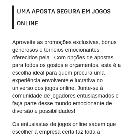
UMA APOSTA SEGURA EM JOGOS
ONLINE
Aproveite as promoções exclusivas, bónus
generosos e torneios emocionantes
oferecidos pela . Com opções de apostas
para todos os gostos e orçamentos, esta é a
escolha ideal para quem procura uma
experiência envolvente e lucrativa no
universo dos jogos online. Junte-se à
comunidade de jogadores entusiasmados e
faça parte desse mundo emocionante de
diversão e possibilidades!
Os entusiastas de jogos online sabem que
escolher a empresa certa faz toda a