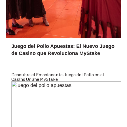
Juego del Pollo Apuestas: El Nuevo Juego
de Casino que Revoluciona MyStake
Descubre el Emocionante Juego del Pollo en el
Casino Online MyStake