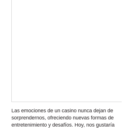
Las emociones de un casino nunca dejan de
sorprendernos, ofreciendo nuevas formas de
entretenimiento y desafíos. Hoy, nos gustaría