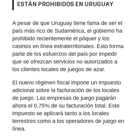
ESTÁN PROHIBIDOS EN URUGUAY
A pesar de que Uruguay tiene fama de ser el
país más rico de Sudamérica, el gobierno ha
prohibido recientemente el póquer y los
casinos en línea extraterritoriales. Esto forma
parte de los esfuerzos del país por impedir
que se ofrezcan servicios no autorizados a
los clientes locales de juegos de azar.
El nuevo régimen fiscal impone un impuesto
adicional sobre la facturación de los locales
de juego. Las empresas de juego pagarán
ahora el 0,75% de su facturación total. Este
impuesto se aplicará tanto a los locales
terrestres como a los operadores de juego en
línea.