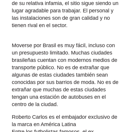
de su relativa infamia, el sitio sigue siendo un
lugar agradable para trabajar. El personal y
las instalaciones son de gran calidad y no
tienen rival en el sector.
Moverse por Brasil es muy fácil, incluso con
un presupuesto limitado. Muchas ciudades
brasileñas cuentan con modernos medios de
transporte público. No es de extrañar que
algunas de estas ciudades también sean
conocidas por sus barrios de moda. No es de
extrañar que muchas de estas ciudades
tengan una estación de autobuses en el
centro de la ciudad.
Roberto Carlos es el embajador exclusivo de
la marca en América Latina
Entre los futbolistas famosos, el ex