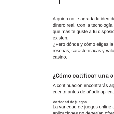
A quien no le agrada la idea de
dinero real. Con la tecnologí
que más te guste a tu disposi
existen.
¿Pero dónde y cómo eliges la 
reseñas, características y va
casino.
¿Cómo calificar una a
A continuación encontrarás a
cuenta antes de añadir aplicac
Variedad de juegos
La variedad de juegos online es
aplicaciones no deberían ofr