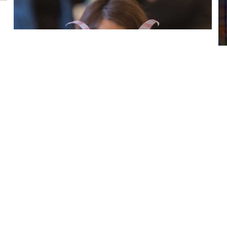
#VacacionesDeInvierno
Vacaciones de
invierno 2026